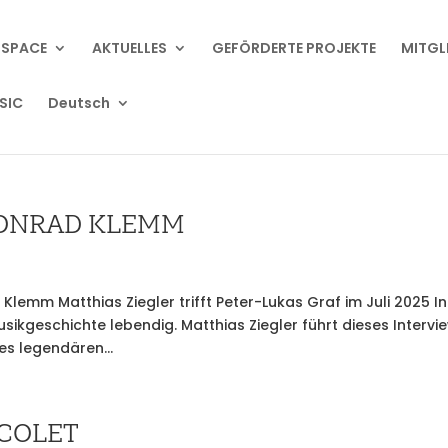
 SPACE
AKTUELLES
GEFÖRDERTE PROJEKTE
MITGL
SIC
Deutsch
CONRAD KLEMM
Klemm Matthias Ziegler trifft Peter-Lukas Graf im Juli 2025 In
sikgeschichte lebendig. Matthias Ziegler führt dieses Intervie
es legendären...
ICOLET