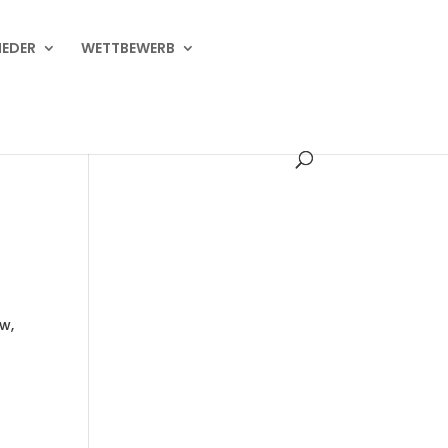
IEDER
WETTBEWERB
w,