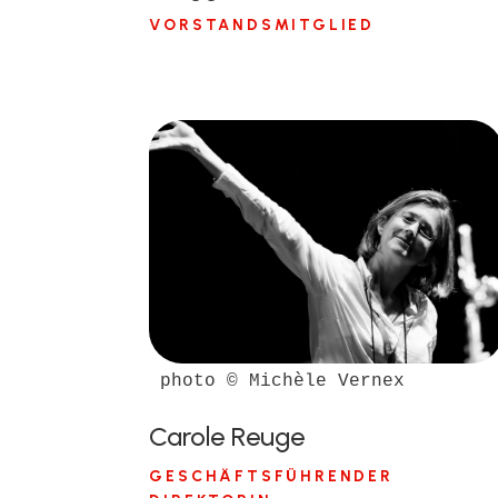
VORSTANDSMITGLIED
photo © Michèle Vernex
Carole Reuge
GESCHÄFTSFÜHRENDER