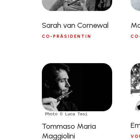
Sarah van Cornewal
Ma
CO-PRÄSIDENTIN
CO
Photo © Luca Tesi
Emi
Tommaso Maria
Maggiolini
VO