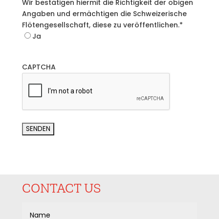
Wir bestätigen hiermit die Richtigkeit der obigen
Angaben und ermächtigen die Schweizerische
Flötengesellschaft, diese zu veröffentlichen.
*
Ja
CAPTCHA
A
l
t
e
CONTACT US
r
n
a