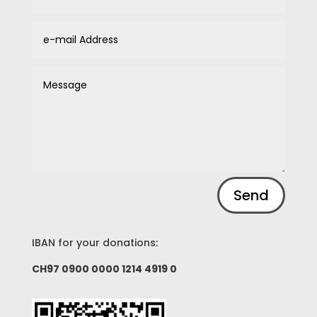
t
i
v
e
:
Alternative:
Send
IBAN for your donations:
CH97 0900 0000 1214 4919 0