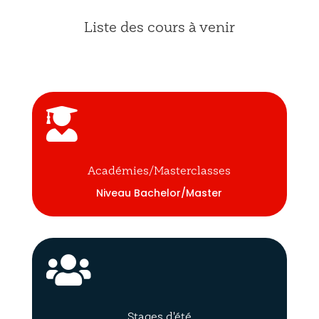
Liste des cours à venir

Académies/Masterclasses
Niveau Bachelor/Master

Stages d'été