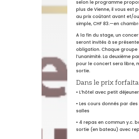
selon le programme proposé
plus de Vienne, il vous est 
au prix coûtant avant et/o
simple, CHF 83.—en chambr
A la fin du stage, un conce
seront invités à se présent
obligation. Chaque groupe d
l’unanimité. La deuxième par
pour le concert sera libre,
sortie.
Dans le prix forfait
•
L’hôtel avec petit déjeuner
•
Les cours donnés par des 
salles
•
4 repas en commun y.c. bo
sortie (en bateau) avec re