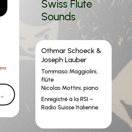
Swiss Flute
Sounds
Othmar Schoeck &
Joseph Lauber
era
Tommaso Maggiolini,
flûte
Nicolas Mottini, piano
Enregistré à la RSI –
Radio Suisse Italienne.