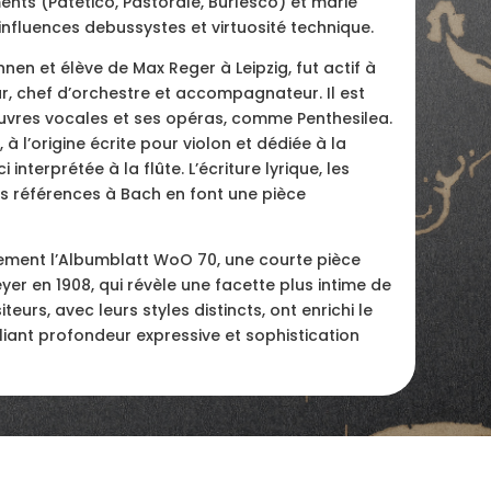
nts (Patetico, Pastorale, Burlesco) et marie
 influences debussystes et virtuosité technique.
en et élève de Max Reger à Leipzig, fut actif à
 chef d’orchestre et accompagnateur. Il est
vres vocales et ses opéras, comme Penthesilea.
 à l’origine écrite pour violon et dédiée à la
ci interprétée à la flûte. L’écriture lyrique, les
es références à Bach en font une pièce
ement l’Albumblatt WoO 70, une courte pièce
r en 1908, qui révèle une facette plus intime de
urs, avec leurs styles distincts, ont enrichi le
lliant profondeur expressive et sophistication