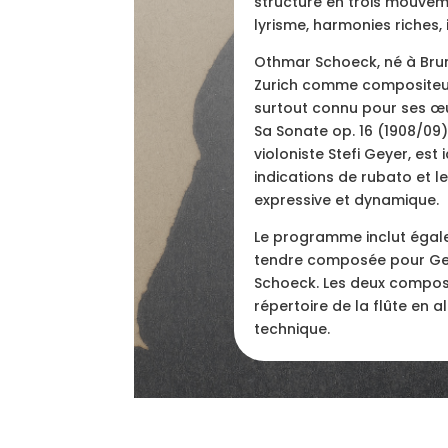
structure en trois mouveme
lyrisme, harmonies riches,
Othmar Schoeck, né à Brunn
Zurich comme compositeur,
surtout connu pour ses œu
Sa Sonate op. 16 (1908/09),
violoniste Stefi Geyer, est i
indications de rubato et l
expressive et dynamique.
Le programme inclut égal
tendre composée pour Geye
Schoeck. Les deux composite
répertoire de la flûte en a
technique.